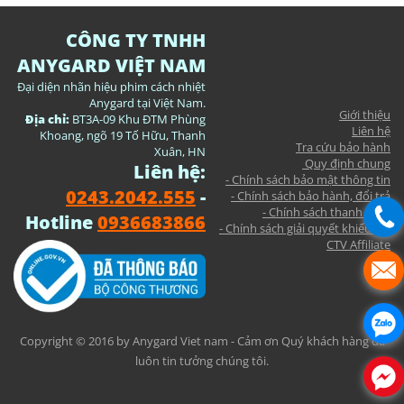
CÔNG TY TNHH
ANYGARD VIỆT NAM
Đại diện nhãn hiệu phim cách nhiệt
Anygard tại Việt Nam.
Giới thiệu
Địa chỉ:
BT3A-09 Khu ĐTM Phùng
Liên hệ
Khoang, ngõ 19 Tố Hữu, Thanh
Tra cứu bảo hành
Xuân, HN
Quy định chung
Liên hệ:
- Chính sách bảo mật thông tin
0243.2042.555
-
- Chính sách bảo hành, đổi trả
- Chính sách thanh toán
Hotline
0936683866
- Chính sách giải quyết khiếu nại
CTV Affiliate
Copyright © 2016 by Anygard Viet nam - Cảm ơn Quý khách hàng đã
luôn tin tưởng chúng tôi.