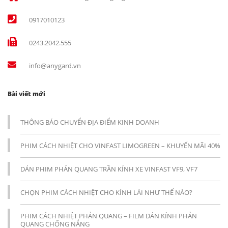
0917010123
0243.2042.555
info@anygard.vn
Bài viết mới
THÔNG BÁO CHUYỂN ĐỊA ĐIỂM KINH DOANH
PHIM CÁCH NHIỆT CHO VINFAST LIMOGREEN – KHUYẾN MÃI 40%
DÁN PHIM PHẢN QUANG TRẦN KÍNH XE VINFAST VF9, VF7
CHỌN PHIM CÁCH NHIỆT CHO KÍNH LÁI NHƯ THẾ NÀO?
PHIM CÁCH NHIỆT PHẢN QUANG – FILM DÁN KÍNH PHẢN
QUANG CHỐNG NẮNG