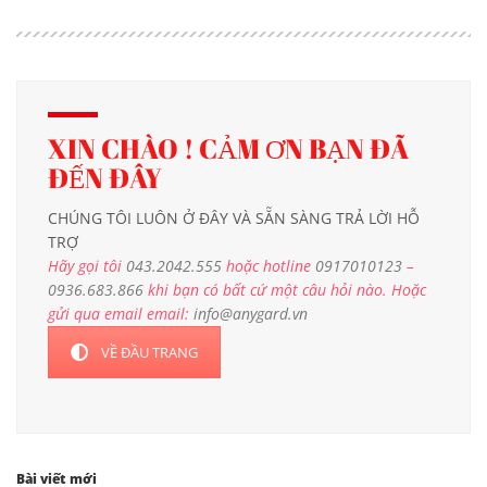
XIN CHÀO ! CẢM ƠN BẠN ĐÃ
ĐẾN ĐÂY
CHÚNG TÔI LUÔN Ở ĐÂY VÀ SẴN SÀNG TRẢ LỜI HỖ
TRỢ
Hãy gọi tôi
043.2042.555
hoặc hotline
0917010123
–
0936.683.866
khi bạn có bất cứ một câu hỏi nào. Hoặc
gửi qua email email:
info@anygard.vn
VỀ ĐẦU TRANG
Bài viết mới