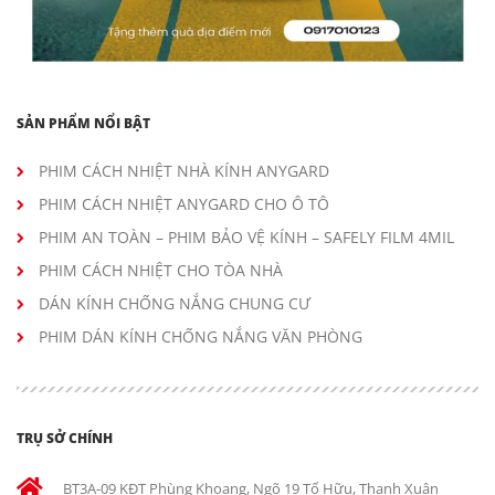
SẢN PHẨM NỔI BẬT
PHIM CÁCH NHIỆT NHÀ KÍNH ANYGARD
PHIM CÁCH NHIỆT ANYGARD CHO Ô TÔ
PHIM AN TOÀN – PHIM BẢO VỆ KÍNH – SAFELY FILM 4MIL
PHIM CÁCH NHIỆT CHO TÒA NHÀ
DÁN KÍNH CHỐNG NẮNG CHUNG CƯ
PHIM DÁN KÍNH CHỐNG NẮNG VĂN PHÒNG
TRỤ SỞ CHÍNH
BT3A-09 KĐT Phùng Khoang, Ngõ 19 Tố Hữu, Thanh Xuân