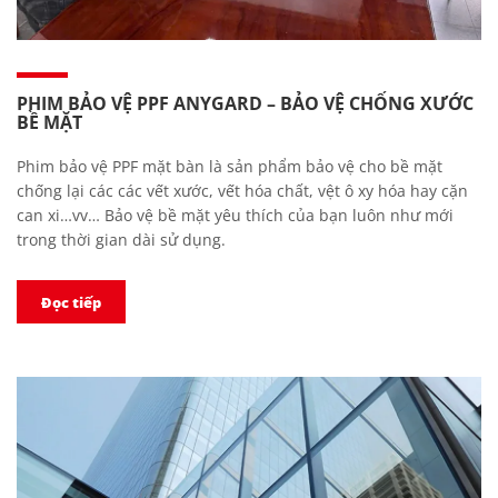
PHIM BẢO VỆ PPF ANYGARD – BẢO VỆ CHỐNG XƯỚC
BỀ MẶT
Phim bảo vệ PPF mặt bàn là sản phẩm bảo vệ cho bề mặt
chống lại các các vết xước, vết hóa chất, vệt ô xy hóa hay cặn
can xi…vv… Bảo vệ bề mặt yêu thích của bạn luôn như mới
trong thời gian dài sử dụng.
Đọc tiếp