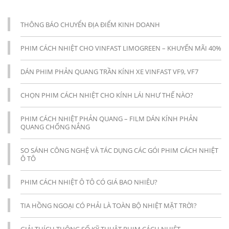
THÔNG BÁO CHUYỂN ĐỊA ĐIỂM KINH DOANH
PHIM CÁCH NHIỆT CHO VINFAST LIMOGREEN – KHUYẾN MÃI 40%
DÁN PHIM PHẢN QUANG TRẦN KÍNH XE VINFAST VF9, VF7
CHỌN PHIM CÁCH NHIỆT CHO KÍNH LÁI NHƯ THẾ NÀO?
PHIM CÁCH NHIỆT PHẢN QUANG – FILM DÁN KÍNH PHẢN
QUANG CHỐNG NẮNG
SO SÁNH CÔNG NGHỆ VÀ TÁC DỤNG CÁC GÓI PHIM CÁCH NHIỆT
Ô TÔ
PHIM CÁCH NHIỆT Ô TÔ CÓ GIÁ BAO NHIÊU?
TIA HỒNG NGOẠI CÓ PHẢI LÀ TOÀN BỘ NHIỆT MẶT TRỜI?
GIẢI THÍCH THÔNG SỐ KỸ THUẬT PHIM CÁCH NHIỆT