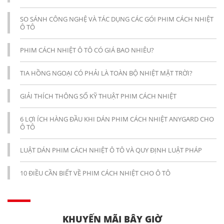
SO SÁNH CÔNG NGHỆ VÀ TÁC DỤNG CÁC GÓI PHIM CÁCH NHIỆT
Ô TÔ
PHIM CÁCH NHIỆT Ô TÔ CÓ GIÁ BAO NHIÊU?
TIA HỒNG NGOẠI CÓ PHẢI LÀ TOÀN BỘ NHIỆT MẶT TRỜI?
GIẢI THÍCH THÔNG SỐ KỸ THUẬT PHIM CÁCH NHIỆT
6 LỢI ÍCH HÀNG ĐẦU KHI DÁN PHIM CÁCH NHIỆT ANYGARD CHO
Ô TÔ
LUẬT DÁN PHIM CÁCH NHIỆT Ô TÔ VÀ QUY ĐỊNH LUẬT PHÁP
10 ĐIỀU CẦN BIẾT VỀ PHIM CÁCH NHIỆT CHO Ô TÔ
KHUYẾN MÃI BÂY GIỜ