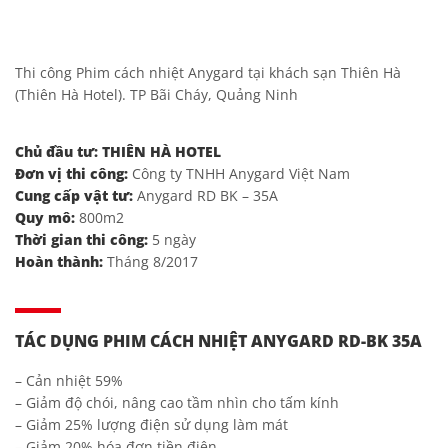
Thi công Phim cách nhiệt Anygard tại khách sạn Thiên Hà
(Thiên Hà Hotel). TP Bãi Cháy, Quảng Ninh
Chủ đầu tư: THIÊN HÀ HOTEL
Đơn vị thi công:
Công ty TNHH Anygard Việt Nam
Cung cấp vật tư:
Anygard RD BK – 35A
Quy mô:
800m2
Thời gian thi công:
5 ngày
Hoàn thành:
Tháng 8/2017
TÁC DỤNG PHIM CÁCH NHIỆT ANYGARD RD-BK 35A
– Cản nhiệt 59%
– Giảm độ chói, nâng cao tầm nhìn cho tấm kính
– Giảm 25% lượng điện sử dụng làm mát
– Giảm 20% hóa đơn tiền điện