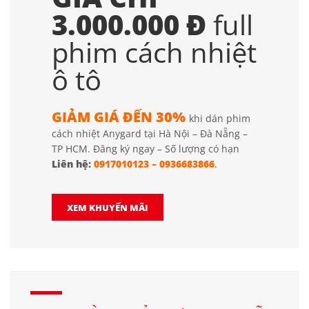
3.000.000 Đ
full
phim cách nhiệt
ô tô
GIẢM GIÁ ĐẾN 30%
khi dán phim
cách nhiệt Anygard tại Hà Nội – Đà Nẵng –
TP HCM. Đăng ký ngay – Số lượng có hạn
Liên hệ:
0917010123
–
0936683866
.
XEM KHUYẾN MÃI