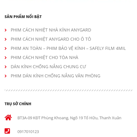
SẢN PHẨM NỔI BẬT
PHIM CÁCH NHIỆT NHÀ KÍNH ANYGARD
PHIM CÁCH NHIỆT ANYGARD CHO Ô TÔ
PHIM AN TOÀN – PHIM BẢO VỆ KÍNH – SAFELY FILM 4MIL
PHIM CÁCH NHIỆT CHO TÒA NHÀ
DÁN KÍNH CHỐNG NẮNG CHUNG CƯ
PHIM DÁN KÍNH CHỐNG NẮNG VĂN PHÒNG
TRỤ SỞ CHÍNH
BT3A-09 KĐT Phùng Khoang, Ngõ 19 Tố Hữu, Thanh Xuân
0917010123