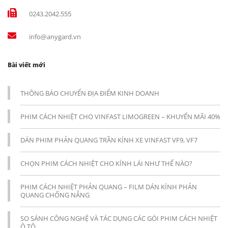
0243.2042.555
info@anygard.vn
Bài viết mới
THÔNG BÁO CHUYỂN ĐỊA ĐIỂM KINH DOANH
PHIM CÁCH NHIỆT CHO VINFAST LIMOGREEN – KHUYẾN MÃI 40%
DÁN PHIM PHẢN QUANG TRẦN KÍNH XE VINFAST VF9, VF7
CHỌN PHIM CÁCH NHIỆT CHO KÍNH LÁI NHƯ THẾ NÀO?
PHIM CÁCH NHIỆT PHẢN QUANG – FILM DÁN KÍNH PHẢN
QUANG CHỐNG NẮNG
SO SÁNH CÔNG NGHỆ VÀ TÁC DỤNG CÁC GÓI PHIM CÁCH NHIỆT
Ô TÔ