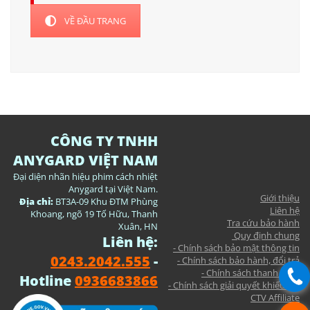
VỀ ĐẦU TRANG
CÔNG TY TNHH
ANYGARD VIỆT NAM
Đại diện nhãn hiệu phim cách nhiệt
Anygard tại Việt Nam.
Giới thiệu
Địa chỉ:
BT3A-09 Khu ĐTM Phùng
Liên hệ
Khoang, ngõ 19 Tố Hữu, Thanh
Tra cứu bảo hành
Xuân, HN
Quy định chung
Liên hệ:
- Chính sách bảo mật thông tin
0243.2042.555
-
- Chính sách bảo hành, đổi trả
- Chính sách thanh toán
Hotline
0936683866
- Chính sách giải quyết khiếu nại
CTV Affiliate