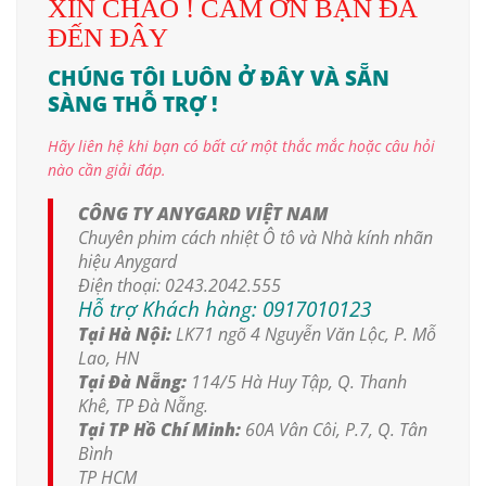
XIN CHÀO ! CẢM ƠN BẠN ĐÃ
ĐẾN ĐÂY
CHÚNG TÔI LUÔN Ở ĐÂY VÀ SẴN
SÀNG THỖ TRỢ !
Hãy liên hệ khi bạn có bất cứ một thắc mắc hoặc câu hỏi
nào cần giải đáp.
CÔNG TY ANYGARD VIỆT NAM
Chuyên phim cách nhiệt Ô tô và Nhà kính nhãn
hiệu Anygard
Điện thoại:
0243.2042.555
Hỗ trợ Khách hàng:
0917010123
Tại Hà Nội:
LK71 ngõ 4 Nguyễn Văn Lộc, P. Mỗ
Lao, HN
Tại Đà Nẵng:
114/5 Hà Huy Tập, Q. Thanh
Khê, TP Đà Nẵng.
Tại TP Hồ Chí Minh:
60A Vân Côi, P.7, Q. Tân
Bình
TP HCM