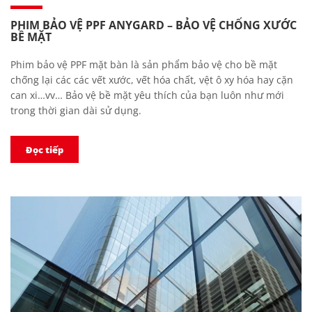
PHIM BẢO VỆ PPF ANYGARD – BẢO VỆ CHỐNG XƯỚC
BỀ MẶT
Phim bảo vệ PPF mặt bàn là sản phẩm bảo vệ cho bề mặt
chống lại các các vết xước, vết hóa chất, vệt ô xy hóa hay cặn
can xi…vv… Bảo vệ bề mặt yêu thích của bạn luôn như mới
trong thời gian dài sử dụng.
Đọc tiếp