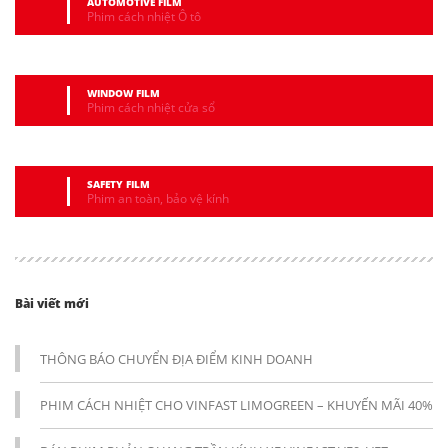
AUTOMOTIVE FILM
Phim cách nhiệt Ô tô
WINDOW FILM
Phim cách nhiệt cửa sổ
SAFETY FILM
Phim an toàn, bảo vệ kính
Bài viết mới
THÔNG BÁO CHUYỂN ĐỊA ĐIỂM KINH DOANH
PHIM CÁCH NHIỆT CHO VINFAST LIMOGREEN – KHUYẾN MÃI 40%