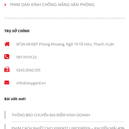
PHIM DÁN KÍNH CHỐNG NẮNG VĂN PHÒNG
TRỤ SỞ CHÍNH
BT3A-09 KĐT Phùng Khoang, Ngõ 19 Tố Hữu, Thanh Xuân
0917010123
0243.2042.555
info@anygard.vn
Bài viết mới
THÔNG BÁO CHUYỂN ĐỊA ĐIỂM KINH DOANH
PHIM CÁCH NHIỆT CHO VINFAST LIMOGREEN – KHUYẾN MÃI 40%