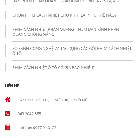
DÁN PHIM PHẢN QUANG TRẦN KÍNH XE VINFAST VF9, VF7
CHỌN PHIM CÁCH NHIỆT CHO KÍNH LÁI NHƯ THẾ NÀO?
PHIM CÁCH NHIỆT PHẢN QUANG – FILM DÁN KÍNH PHẢN
QUANG CHỐNG NẮNG
SO SÁNH CÔNG NGHỆ VÀ TÁC DỤNG CÁC GÓI PHIM CÁCH NHIỆT
Ô TÔ
PHIM CÁCH NHIỆT Ô TÔ CÓ GIÁ BAO NHIÊU?
LIÊN HỆ
LK71 KĐT Bắc Hà, P. Mỗ Lao, TP Hà Nội
043.2042.555
Hotline: 0917.01.0123