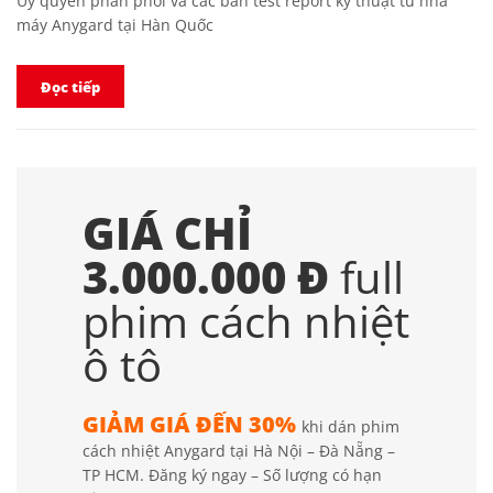
Ủy quyền phân phối và các bản test report kỹ thuật từ nhà
máy Anygard tại Hàn Quốc
Đọc tiếp
GIÁ CHỈ
3.000.000 Đ
full
phim cách nhiệt
ô tô
GIẢM GIÁ ĐẾN 30%
khi dán phim
cách nhiệt Anygard tại Hà Nội – Đà Nẵng –
TP HCM. Đăng ký ngay – Số lượng có hạn