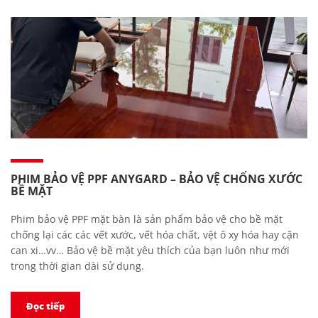
PHIM BẢO VỆ PPF ANYGARD – BẢO VỆ CHỐNG XƯỚC
BỀ MẶT
Phim bảo vệ PPF mặt bàn là sản phẩm bảo vệ cho bề mặt
chống lại các các vết xước, vết hóa chất, vệt ô xy hóa hay cặn
can xi…vv… Bảo vệ bề mặt yêu thích của bạn luôn như mới
trong thời gian dài sử dụng.
Đọc tiếp