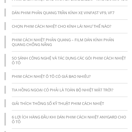
DÁN PHIM PHẢN QUANG TRẦN KÍNH XE VINFAST VF9, VF7
CHỌN PHIM CÁCH NHIỆT CHO KÍNH LÁI NHƯ THẾ NÀO?
PHIM CÁCH NHIỆT PHẢN QUANG – FILM DÁN KÍNH PHẢN
QUANG CHỐNG NẮNG
SO SÁNH CÔNG NGHỆ VÀ TÁC DỤNG CÁC GÓI PHIM CÁCH NHIỆT
Ô TÔ
PHIM CÁCH NHIỆT Ô TÔ CÓ GIÁ BAO NHIÊU?
TIA HỒNG NGOẠI CÓ PHẢI LÀ TOÀN BỘ NHIỆT MẶT TRỜI?
GIẢI THÍCH THÔNG SỐ KỸ THUẬT PHIM CÁCH NHIỆT
6 LỢI ÍCH HÀNG ĐẦU KHI DÁN PHIM CÁCH NHIỆT ANYGARD CHO
Ô TÔ