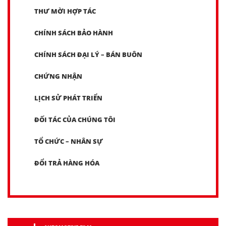
THƯ MỜI HỢP TÁC
CHÍNH SÁCH BẢO HÀNH
CHÍNH SÁCH ĐẠI LÝ – BÁN BUÔN
CHỨNG NHẬN
LỊCH SỬ PHÁT TRIỂN
ĐỐI TÁC CỦA CHÚNG TÔI
TỔ CHỨC – NHÂN SỰ
ĐỔI TRẢ HÀNG HÓA