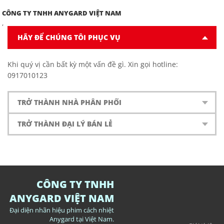
CÔNG TY TNHH ANYGARD VIỆT NAM
,
HÃY ĐỂ CHÚNG TÔI PHỤC VỤ
Khi quý vị cần bất kỳ một vấn đề gì. Xin gọi hotline:
0917010123
TRỞ THÀNH NHÀ PHÂN PHỐI
TRỞ THÀNH ĐẠI LÝ BÁN LẺ
CÔNG TY TNHH
ANYGARD VIỆT NAM
Đại diện nhãn hiệu phim cách nhiệt
Anygard tại Việt Nam.