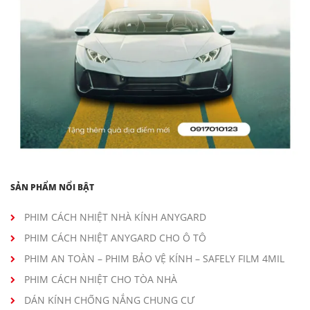
SẢN PHẨM NỔI BẬT
PHIM CÁCH NHIỆT NHÀ KÍNH ANYGARD
PHIM CÁCH NHIỆT ANYGARD CHO Ô TÔ
PHIM AN TOÀN – PHIM BẢO VỆ KÍNH – SAFELY FILM 4MIL
PHIM CÁCH NHIỆT CHO TÒA NHÀ
DÁN KÍNH CHỐNG NẮNG CHUNG CƯ