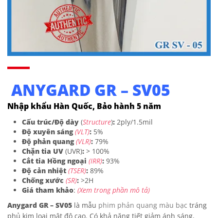
ANYGARD GR – SV05
Nhập khẩu Hàn Quốc, Bảo hành 5 năm
Cấu trúc/Độ dày
(
Structure
)
:
2ply/1.5mil
Độ xuyên sáng
(VLT)
:
5%
Độ phản quang
(VLR)
:
79%
Chặn tia UV
(UVR)
:
> 100%
Cắt tia Hồng ngoại
(IRR)
:
93%
Độ cản nhiệt
(TSER)
:
89%
Chống xước
(SR)
:
>2H
Giá tham khảo
:
(Xem trong phần mô tả)
Anygard GR – SV05
là mẫu
phim phản quang màu bạc
tráng
phủ kim loại mật độ cao. Có khả năng tiết giảm ánh sáng,