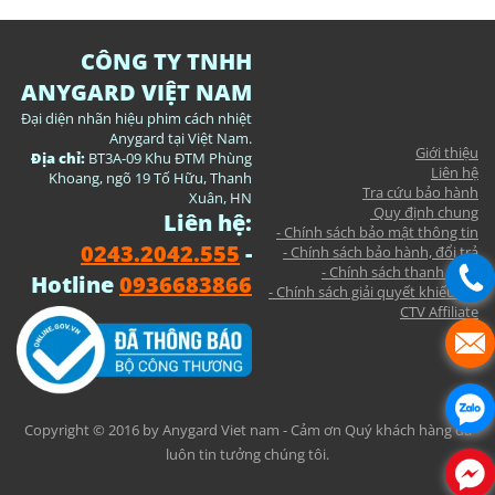
CÔNG TY TNHH
ANYGARD VIỆT NAM
Đại diện nhãn hiệu phim cách nhiệt
Anygard tại Việt Nam.
Giới thiệu
Địa chỉ:
BT3A-09 Khu ĐTM Phùng
Liên hệ
Khoang, ngõ 19 Tố Hữu, Thanh
Tra cứu bảo hành
Xuân, HN
Quy định chung
Liên hệ:
- Chính sách bảo mật thông tin
0243.2042.555
-
- Chính sách bảo hành, đổi trả
- Chính sách thanh toán
Hotline
0936683866
- Chính sách giải quyết khiếu nại
CTV Affiliate
Copyright © 2016 by Anygard Viet nam - Cảm ơn Quý khách hàng đã
luôn tin tưởng chúng tôi.