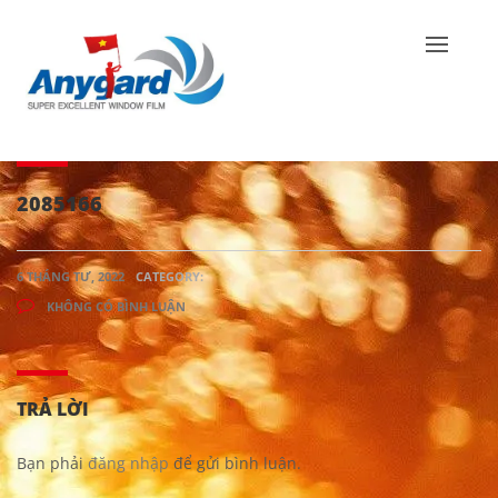
2085166
6 THÁNG TƯ, 2022
CATEGORY:
KHÔNG CÓ BÌNH LUẬN
TRẢ LỜI
Bạn phải
đăng nhập
để gửi bình luận.