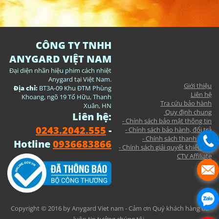
CÔNG TY TNHH
ANYGARD VIỆT NAM
Đại diện nhãn hiệu phim cách nhiệt
Anygard tại Việt Nam.
Giới thiệu
Địa chỉ:
BT3A-09 Khu ĐTM Phùng
Liên hệ
Khoang, ngõ 19 Tố Hữu, Thanh
Tra cứu bảo hành
Xuân, HN
Quy định chung
Liên hệ:
- Chính sách bảo mật thông tin
0243.2042.555
-
- Chính sách bảo hành, đổi trả
- Chính sách thanh toán
Hotline
0936683866
- Chính sách giải quyết khiếu nại
CTV Affiliate
Copyright © 2016 by Anygard Viet nam - Cảm ơn Quý khách hàng đã