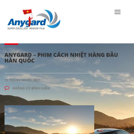
ANYGARD – PHIM CÁCH NHIỆT HÀNG ĐẦU
HÀN QUỐC
11 THÁNG MƯỜI, 2021
CATEGORY:
KHÔNG CÓ BÌNH LUẬN