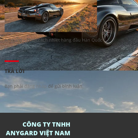
Anygard – Phim cách nhiệt hàng đầu Hàn Quốc
TRẢ LỜI
Bạn phải
đăng nhập
để gửi bình luận.
CÔNG TY TNHH
ANYGARD VIỆT NAM