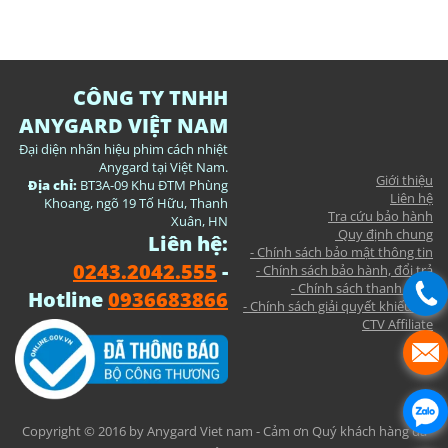
CÔNG TY TNHH
ANYGARD VIỆT NAM
Đại diện nhãn hiệu phim cách nhiệt
Anygard tại Việt Nam.
Giới thiệu
Địa chỉ:
BT3A-09 Khu ĐTM Phùng
Liên hệ
Khoang, ngõ 19 Tố Hữu, Thanh
Tra cứu bảo hành
Xuân, HN
Quy định chung
Liên hệ:
- Chính sách bảo mật thông tin
0243.2042.555
-
- Chính sách bảo hành, đổi trả
- Chính sách thanh toán
Hotline
0936683866
- Chính sách giải quyết khiếu nại
CTV Affiliate
Copyright © 2016 by Anygard Viet nam - Cảm ơn Quý khách hàng đã