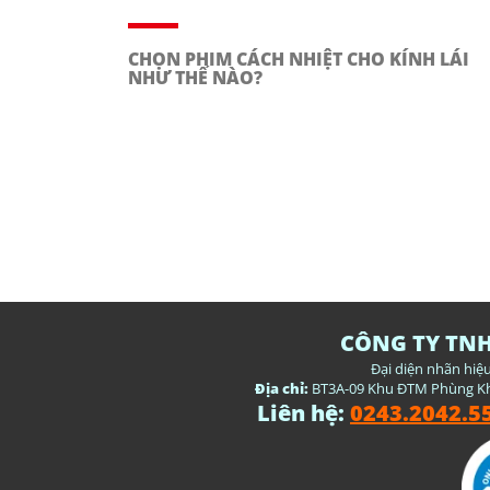
CHỌN PHIM CÁCH NHIỆT CHO KÍNH LÁI
NHƯ THẾ NÀO?
CÔNG TY TN
Đại diện nhãn hiệ
Địa chỉ:
BT3A-09 Khu ĐTM Phùng Kh
Liên hệ:
0243.2042.5