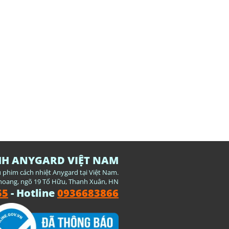
HH ANYGARD VIỆT NAM
u phim cách nhiệt Anygard tại Việt Nam.
oang, ngõ 19 Tố Hữu, Thanh Xuân, HN
55
-
Hotline
0936683866