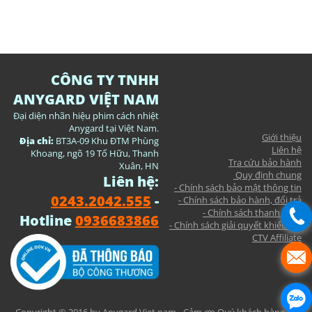
CÔNG TY TNHH
ANYGARD VIỆT NAM
Đại diện nhãn hiệu phim cách nhiệt
Anygard tại Việt Nam.
Giới thiệu
Địa chỉ:
BT3A-09 Khu ĐTM Phùng
Liên hệ
Khoang, ngõ 19 Tố Hữu, Thanh
Tra cứu bảo hành
Xuân, HN
Quy định chung
Liên hệ:
- Chính sách bảo mật thông tin
0243.2042.555
-
- Chính sách bảo hành, đổi trả
- Chính sách thanh toán
Hotline
0936683866
- Chính sách giải quyết khiếu nại
CTV Affiliate