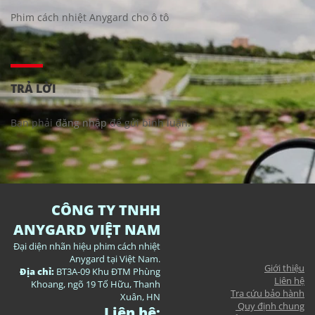
Phim cách nhiệt Anygard cho ô tô
TRẢ LỜI
Bạn phải
đăng nhập
để gửi bình luận.
CÔNG TY TNHH
ANYGARD VIỆT NAM
Đại diện nhãn hiệu phim cách nhiệt
Anygard tại Việt Nam.
Giới thiệu
Địa chỉ:
BT3A-09 Khu ĐTM Phùng
Liên hệ
Khoang, ngõ 19 Tố Hữu, Thanh
Tra cứu bảo hành
Xuân, HN
Quy định chung
Liên hệ: