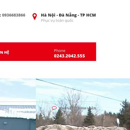
:
0936683866
Hà Nội - Đà Nẵng - TP HCM
Phục vụ toàn quốc
Phone
ÊN HỆ
0243.2042.555
KHÔNG CÓ BÌNH LUẬN