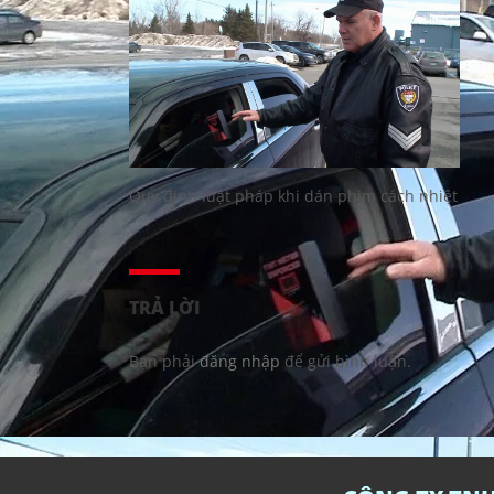
Quy định luật pháp khi dán phim cách nhiệt
TRẢ LỜI
Bạn phải
đăng nhập
để gửi bình luận.