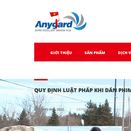
GIỚI THIỆU
SẢN PHẨM
DỊCH 
QUY ĐỊNH LUẬT PHÁP KHI DÁN PHI
6 THÁNG HAI, 2023
CATEGORY: