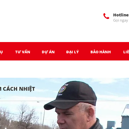
Hotline
Gọi ngay
VỤ
TƯ VẤN
DỰ ÁN
ĐẠI LÝ
BẢO HÀNH
LI
M CÁCH NHIỆT