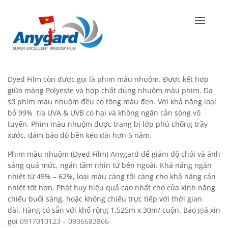
Dyed Film còn được gọi là phim màu nhuộm. Được kết hợp
giữa màng Polyeste và hợp chất dùng nhuộm màu phim. Đa
số phim màu nhuộm đều có tông màu đen. Với khả năng loại
bỏ 99% tia UVA & UVB có hại và không ngăn cản sóng vô
tuyến. Phim màu nhuộm được trang bị lớp phủ chống trầy
xước, đảm bảo độ bền kéo dài hơn 5 năm.
Phim màu nhuộm (Dyed Film) Anygard để giảm độ chói và ánh
sáng quá mức, ngăn tầm nhìn từ bên ngoài. Khả năng ngăn
nhiệt từ 45% – 62%, loại màu càng tối càng cho khả năng cản
nhiệt tốt hơn. Phát huy hiệu quả cao nhất cho cửa kính nắng
chiếu buổi sáng, hoặc không chiếu trực tiếp với thời gian
dài. Hàng có sẵn với khổ rộng 1.525m x 30m/ cuộn. Báo giá xin
gọi
0917010123
–
0936683866