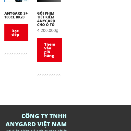
ANYGARD SF-
GÓI PHIM
100CL BK20
TIẾT KIỆM
ANYGARD
CHO Ô TÔ
4,200,000
₫
Đọc
tiếp
Thêm
vào
giỏ
hàng
CÔNG TY TNHH
ANYGARD VIỆT NAM