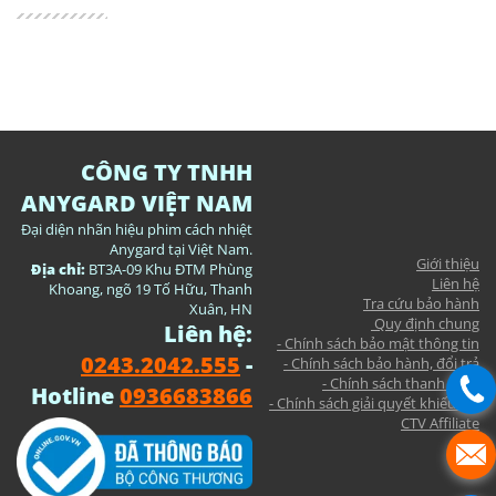
CÔNG TY TNHH
ANYGARD VIỆT NAM
Đại diện nhãn hiệu phim cách nhiệt
Anygard tại Việt Nam.
Giới thiệu
Địa chỉ:
BT3A-09 Khu ĐTM Phùng
Liên hệ
Khoang, ngõ 19 Tố Hữu, Thanh
Tra cứu bảo hành
Xuân, HN
Quy định chung
Liên hệ:
- Chính sách bảo mật thông tin
0243.2042.555
-
- Chính sách bảo hành, đổi trả
- Chính sách thanh toán
Hotline
0936683866
- Chính sách giải quyết khiếu nại
CTV Affiliate