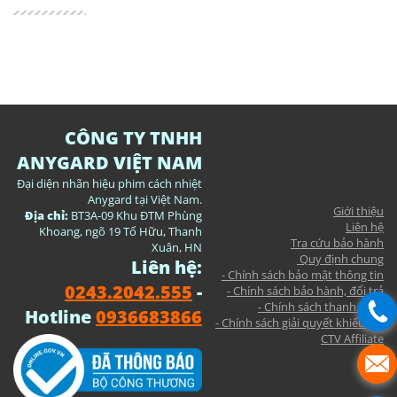
CÔNG TY TNHH
ANYGARD VIỆT NAM
Đại diện nhãn hiệu phim cách nhiệt
Anygard tại Việt Nam.
Giới thiệu
Địa chỉ:
BT3A-09 Khu ĐTM Phùng
Liên hệ
Khoang, ngõ 19 Tố Hữu, Thanh
Tra cứu bảo hành
Xuân, HN
Quy định chung
Liên hệ:
- Chính sách bảo mật thông tin
0243.2042.555
-
- Chính sách bảo hành, đổi trả
- Chính sách thanh toán
Hotline
0936683866
- Chính sách giải quyết khiếu nại
CTV Affiliate