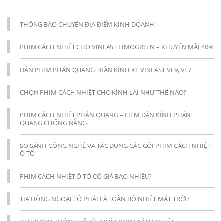
THÔNG BÁO CHUYỂN ĐỊA ĐIỂM KINH DOANH
PHIM CÁCH NHIỆT CHO VINFAST LIMOGREEN – KHUYẾN MÃI 40%
DÁN PHIM PHẢN QUANG TRẦN KÍNH XE VINFAST VF9, VF7
CHỌN PHIM CÁCH NHIỆT CHO KÍNH LÁI NHƯ THẾ NÀO?
PHIM CÁCH NHIỆT PHẢN QUANG – FILM DÁN KÍNH PHẢN
QUANG CHỐNG NẮNG
SO SÁNH CÔNG NGHỆ VÀ TÁC DỤNG CÁC GÓI PHIM CÁCH NHIỆT
Ô TÔ
PHIM CÁCH NHIỆT Ô TÔ CÓ GIÁ BAO NHIÊU?
TIA HỒNG NGOẠI CÓ PHẢI LÀ TOÀN BỘ NHIỆT MẶT TRỜI?