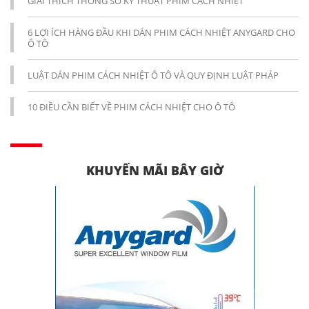
GIẢI THÍCH THÔNG SỐ KỸ THUẬT PHIM CÁCH NHIỆT
6 LỢI ÍCH HÀNG ĐẦU KHI DÁN PHIM CÁCH NHIỆT ANYGARD CHO
Ô TÔ
LUẬT DÁN PHIM CÁCH NHIỆT Ô TÔ VÀ QUY ĐỊNH LUẬT PHÁP
10 ĐIỀU CẦN BIẾT VỀ PHIM CÁCH NHIỆT CHO Ô TÔ
KHUYẾN MÃI BÂY GIỜ