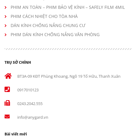
PHIM AN TOÀN – PHIM BẢO VỆ KÍNH – SAFELY FILM 4MIL
PHIM CÁCH NHIỆT CHO TÒA NHÀ
DÁN KÍNH CHỐNG NẮNG CHUNG CƯ
PHIM DÁN KÍNH CHỐNG NẮNG VĂN PHÒNG
TRỤ SỞ CHÍNH
BT3A-09 KĐT Phùng Khoang, Ngõ 19 Tố Hữu, Thanh Xuân
0917010123
0243.2042.555
info@anygard.vn
Bài viết mới