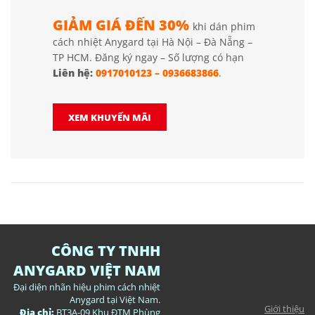
GIẢM GIÁ ĐẾN 30%
khi dán phim
cách nhiệt Anygard tại Hà Nội – Đà Nẵng –
TP HCM. Đăng ký ngay – Số lượng có hạn
Liên hệ:
0917010123
–
0936683866
.
XEM KHUYẾN MÃI
CÔNG TY TNHH
ANYGARD VIỆT NAM
Đại diện nhãn hiệu phim cách nhiệt
Anygard tại Việt Nam.
Giới thiệu
Địa chỉ:
BT3A-09 Khu ĐTM Phùng