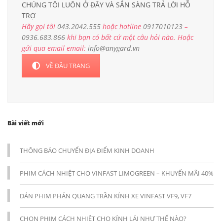
CHÚNG TÔI LUÔN Ở ĐÂY VÀ SẴN SÀNG TRẢ LỜI HỖ
TRỢ
Hãy gọi tôi
043.2042.555
hoặc hotline
0917010123
–
0936.683.866
khi bạn có bất cứ một câu hỏi nào. Hoặc
gửi qua email email:
info@anygard.vn
VỀ ĐẦU TRANG
Bài viết mới
THÔNG BÁO CHUYỂN ĐỊA ĐIỂM KINH DOANH
PHIM CÁCH NHIỆT CHO VINFAST LIMOGREEN – KHUYẾN MÃI 40%
DÁN PHIM PHẢN QUANG TRẦN KÍNH XE VINFAST VF9, VF7
CHỌN PHIM CÁCH NHIỆT CHO KÍNH LÁI NHƯ THẾ NÀO?