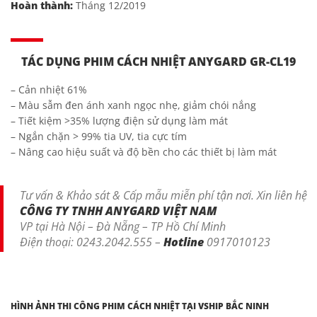
Hoàn thành:
Tháng 12/2019
TÁC DỤNG PHIM CÁCH NHIỆT ANYGARD GR-CL19
– Cản nhiệt 61%
– Màu sẫm đen ánh xanh ngọc nhẹ, giảm chói nắng
– Tiết kiệm >35% lượng điện sử dụng làm mát
– Ngắn chặn > 99% tia UV, tia cực tím
– Nâng cao hiệu suất và độ bền cho các thiết bị làm mát
Tư vấn & Khảo sát & Cấp mẫu miễn phí tận nơi. Xin liên hệ
CÔNG TY TNHH ANYGARD VIỆT NAM
VP tại Hà Nội – Đà Nẵng – TP Hồ Chí Minh
Điện thoại: 0243.2042.555 –
Hotline
0917010123
HÌNH ẢNH THI CÔNG PHIM CÁCH NHIỆT TẠI VSHIP BẮC NINH